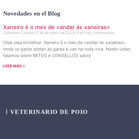
Novedades en el Blog
Xaneiro é o mes de «andar ás xaneiras»
Guillermo Campos
26 de enero de 2024
No hay comentarios
Olaa olaa bichiños! Xaneiro é o mes de «andar ás xaneiras«,
onde os gatos andan ás gatas e van na roda viva. Neste video
falamos sobre MITOS e CONSELLOS sobre
LEER MÁS »
VETERINARIO DE POIO