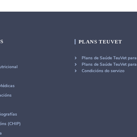
S
PLANS TEUVET
Plans de Saúde TeuVet par
Plans de Saúde TeuVet par
tricional
Condicións do servizo
Médicas
acións
iografías
ións (CHIP)
a