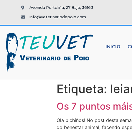
Avenida Porteliña, 27 Bajo, 36163
info@veterinariodepoio.com
INICIO
C
Etiqueta:
lei
Os 7 puntos máis
Ola bichiños! No post desta sema
do benestar animal, facendo espe