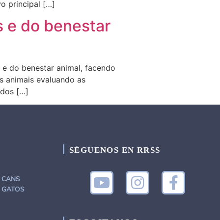
o principal […]
s e do benestar
s e do benestar animal, facendo
os animais evaluando as
 dos […]
SÉGUENOS EN RRSS
a CANS
a GATOS