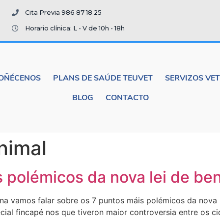
Cita Previa 986 87 18 25
Horario clínica: L - V de 10h - 18h
OÑÉCENOS
PLANS DE SAÚDE TEUVET
SERVIZOS VE
BLOG
CONTACTO
animal
 polémicos da nova lei de be
na vamos falar sobre os 7 puntos máis polémicos da nova l
cial fincapé nos que tiveron maior controversia entre os 