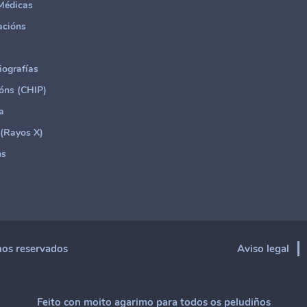
Médicas
acións
iografías
ións (CHIP)
a
 (Rayos X)
ns
hos reservados
Aviso legal
Feito con moito agarimo para todos os peludiños