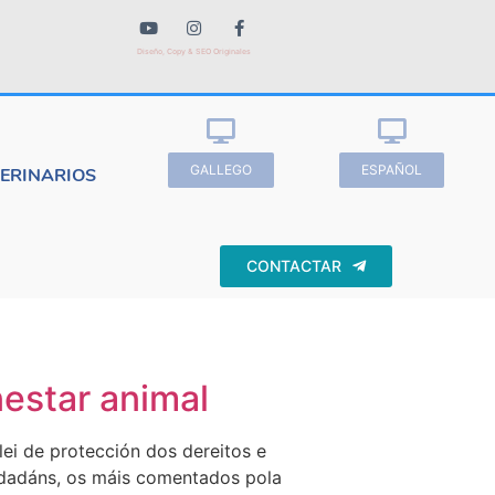
Diseño, Copy & SEO Originales
GALLEGO
ESPAÑOL
TERINARIOS
CONTACTAR
nestar animal
ei de protección dos dereitos e
cidadáns, os máis comentados pola