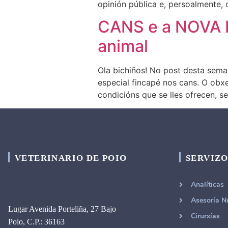
opinión pública e, persoalmente, o
CANS e a NOVA L
animal
Ola bichiños! No post desta sema
especial fincapé nos cans. O obxe
condicións que se lles ofrecen, 
VETERINARIO DE POIO
SERVIZO
Analíticas
Asesoría Nu
Lugar Avenida Porteliña, 27 Bajo
Cirurxías
Poio, C.P.: 36163